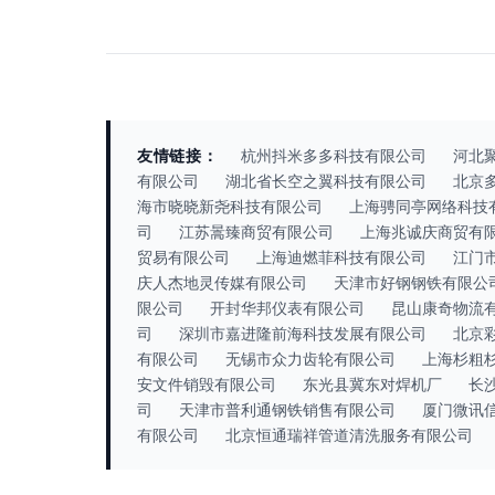
友情链接：
杭州抖米多多科技有限公司
河北
有限公司
湖北省长空之翼科技有限公司
北京
海市晓晓新尧科技有限公司
上海骋同亭网络科技
司
江苏暠臻商贸有限公司
上海兆诚庆商贸有
贸易有限公司
上海迪燃菲科技有限公司
江门
庆人杰地灵传媒有限公司
天津市好钢钢铁有限公
限公司
开封华邦仪表有限公司
昆山康奇物流
司
深圳市嘉进隆前海科技发展有限公司
北京
有限公司
无锡市众力齿轮有限公司
上海杉粗
安文件销毁有限公司
东光县冀东对焊机厂
长
司
天津市普利通钢铁销售有限公司
厦门微讯
有限公司
北京恒通瑞祥管道清洗服务有限公司