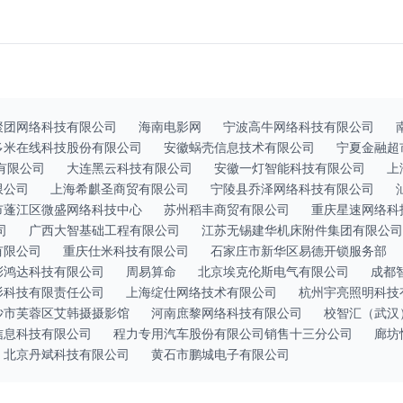
聚团网络科技有限公司
海南电影网
宁波高牛网络科技有限公司
多米在线科技股份有限公司
安徽蜗壳信息技术有限公司
宁夏金融超
有限公司
大连黑云科技有限公司
安徽一灯智能科技有限公司
上
限公司
上海希麒圣商贸有限公司
宁陵县乔泽网络科技有限公司
市蓬江区微盛网络科技中心
苏州稻丰商贸有限公司
重庆星速网络科
司
广西大智基础工程有限公司
江苏无锡建华机床附件集团有限公司
有限公司
重庆仕米科技有限公司
石家庄市新华区易德开锁服务部
彩鸿达科技有限公司
周易算命
北京埃克伦斯电气有限公司
成都
杉科技有限责任公司
上海绽仕网络技术有限公司
杭州宇亮照明科技
沙市芙蓉区艾韩摄摄影馆
河南庶黎网络科技有限公司
校智汇（武汉
信息科技有限公司
程力专用汽车股份有限公司销售十三分公司
廊坊
北京丹斌科技有限公司
黄石市鹏城电子有限公司